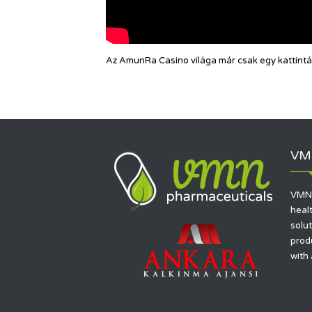
 panel
 panel
Az AmunRa Casino világa már csak egy kattintás
 panel
 panel
 panel
VM
 panel
 panel
VMN 
 panel
heal
solut
i
prod
with
 Panel