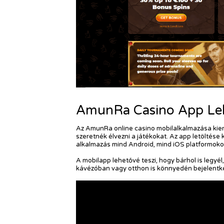
 panel
 panel
 panel
 panel
 panel
AmunRa Casino App Le
 panel
 panel
Az AmunRa online casino mobilalkalmazása kiem
szeretnék élvezni a játékokat. Az app letöltés
alkalmazás mind Android, mind iOS platformoko
 panel
A mobilapp lehetővé teszi, hogy bárhol is legyél
 panel
kávézóban vagy otthon is könnyedén bejelentke
 panel
 panel
 panel