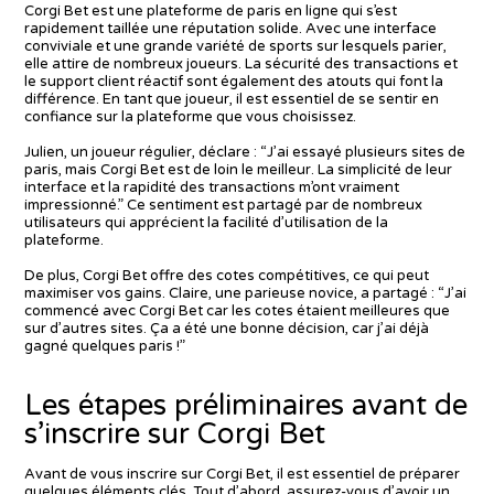
Corgi Bet est une plateforme de paris en ligne qui s’est
rapidement taillée une réputation solide. Avec une interface
anel
conviviale et une grande variété de sports sur lesquels parier,
elle attire de nombreux joueurs. La sécurité des transactions et
anel
le support client réactif sont également des atouts qui font la
différence. En tant que joueur, il est essentiel de se sentir en
anel
confiance sur la plateforme que vous choisissez.
Julien, un joueur régulier, déclare : “J’ai essayé plusieurs sites de
anel
paris, mais Corgi Bet est de loin le meilleur. La simplicité de leur
interface et la rapidité des transactions m’ont vraiment
anel
impressionné.” Ce sentiment est partagé par de nombreux
utilisateurs qui apprécient la facilité d’utilisation de la
anel
plateforme.
De plus, Corgi Bet offre des cotes compétitives, ce qui peut
anel
maximiser vos gains. Claire, une parieuse novice, a partagé : “J’ai
commencé avec Corgi Bet car les cotes étaient meilleures que
anel
sur d’autres sites. Ça a été une bonne décision, car j’ai déjà
gagné quelques paris !”
anel
Les étapes préliminaires avant de
anel
s’inscrire sur Corgi Bet
anel
Avant de vous inscrire sur Corgi Bet, il est essentiel de préparer
anel
quelques éléments clés. Tout d’abord, assurez-vous d’avoir un