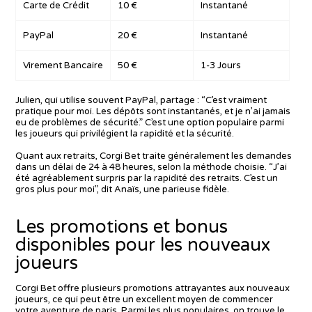
Carte de Crédit
10 €
Instantané
anel
PayPal
20 €
Instantané
anel
Virement Bancaire
50 €
1-3 Jours
anel
anel
Julien, qui utilise souvent PayPal, partage : “C’est vraiment
pratique pour moi. Les dépôts sont instantanés, et je n’ai jamais
anel
eu de problèmes de sécurité.” C’est une option populaire parmi
les joueurs qui privilégient la rapidité et la sécurité.
anel
Quant aux retraits, Corgi Bet traite généralement les demandes
dans un délai de 24 à 48 heures, selon la méthode choisie. “J’ai
anel
été agréablement surpris par la rapidité des retraits. C’est un
gros plus pour moi”, dit Anaïs, une parieuse fidèle.
anel
Les promotions et bonus
anel
disponibles pour les nouveaux
anel
joueurs
Corgi Bet offre plusieurs promotions attrayantes aux nouveaux
joueurs, ce qui peut être un excellent moyen de commencer
anel
votre aventure de paris. Parmi les plus populaires, on trouve le