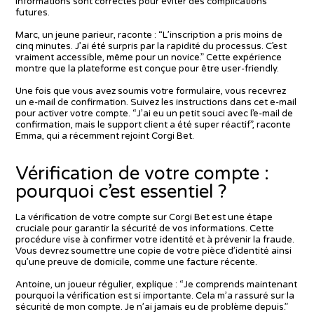
informations sont correctes pour éviter des complications
futures.
anel
Marc, un jeune parieur, raconte : “L’inscription a pris moins de
cinq minutes. J’ai été surpris par la rapidité du processus. C’est
anel
vraiment accessible, même pour un novice.” Cette expérience
montre que la plateforme est conçue pour être user-friendly.
anel
Une fois que vous avez soumis votre formulaire, vous recevrez
un e-mail de confirmation. Suivez les instructions dans cet e-mail
anel
pour activer votre compte. “J’ai eu un petit souci avec l’e-mail de
confirmation, mais le support client a été super réactif”, raconte
Emma, qui a récemment rejoint Corgi Bet.
u
Vérification de votre compte :
pourquoi c’est essentiel ?
anel
anel
La vérification de votre compte sur Corgi Bet est une étape
cruciale pour garantir la sécurité de vos informations. Cette
procédure vise à confirmer votre identité et à prévenir la fraude.
anel
Vous devrez soumettre une copie de votre pièce d’identité ainsi
qu’une preuve de domicile, comme une facture récente.
anel
Antoine, un joueur régulier, explique : “Je comprends maintenant
pourquoi la vérification est si importante. Cela m’a rassuré sur la
sécurité de mon compte. Je n’ai jamais eu de problème depuis.”