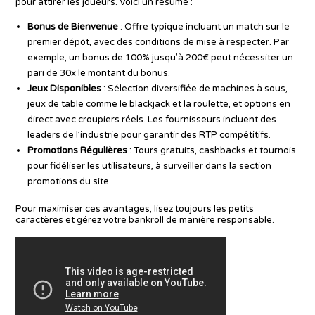
pour attirer les joueurs. Voici un résumé :
panel
Bonus de Bienvenue
: Offre typique incluant un match sur le
Panel
premier dépôt, avec des conditions de mise à respecter. Par
exemple, un bonus de 100% jusqu’à 200€ peut nécessiter un
pari de 30x le montant du bonus.
Jeux Disponibles
: Sélection diversifiée de machines à sous,
jeux de table comme le blackjack et la roulette, et options en
direct avec croupiers réels. Les fournisseurs incluent des
leaders de l’industrie pour garantir des RTP compétitifs.
panel
Promotions Régulières
: Tours gratuits, cashbacks et tournois
pour fidéliser les utilisateurs, à surveiller dans la section
panel
promotions du site.
Pour maximiser ces avantages, lisez toujours les petits
caractères et gérez votre bankroll de manière responsable.
ink