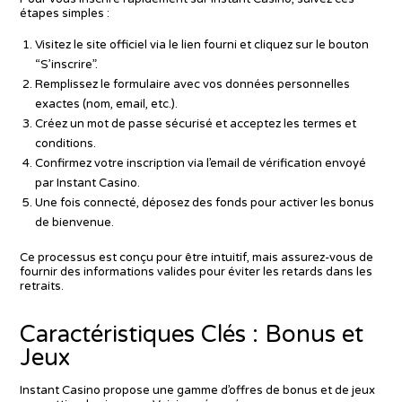
étapes simples :
Panel
Visitez le site officiel via le lien fourni et cliquez sur le bouton
“S’inscrire”.
Remplissez le formulaire avec vos données personnelles
exactes (nom, email, etc.).
panel
Créez un mot de passe sécurisé et acceptez les termes et
Panel
conditions.
Confirmez votre inscription via l’email de vérification envoyé
par Instant Casino.
Une fois connecté, déposez des fonds pour activer les bonus
Panel
de bienvenue.
Panel
Ce processus est conçu pour être intuitif, mais assurez-vous de
fournir des informations valides pour éviter les retards dans les
u
retraits.
Caractéristiques Clés : Bonus et
panel
Jeux
panel
Instant Casino propose une gamme d’offres de bonus et de jeux