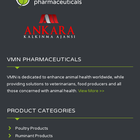
panel
u
atın al
Panel
VMN PHARMACEUTICALS
Panel
Panel
VMN is dedicated to enhance animal health worldwide, while
Panel
providing solutions to veterinarians, food producers and all
those concerned with animal health.
View More >>
Panel
Panel
PRODUCT CATEGORIES
Panel
Poultry Products
Panel
Ruminant Products