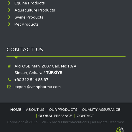
Panel
Equine Products
Aquaculture Products
panel
Swine Products
panel
Pet Products
panel
riş
CONTACT US
Alcı OSB Mah. 2007 Cad. No:10/A
onusu
Sincan, Ankara /
TÜRKİYE
+90 312 544 83 97
export@vmnpharma.com
riş
onusu
HOME
ABOUT US
OUR PRODUCTS
QUALITY ASSURANCE
onusu
GLOBAL PRESENCE
CONTACT
Copyright ©
2019 - 2026 VMN Pharmaceuticals | All Rights Reserved.
onusu