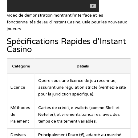
atın al
Vidéo de démonstration montrant l’interface et les
panel
fonctionnalités de jeu d’Instant Casino, utile pour les nouveaux
joueurs.
panel
Spécifications Rapides d’Instant
panel
Casino
panel
panel
Catégorie
Détails
panel
Opère sous une licence de jeu reconnue,
Licence
assurant une régulation stricte (vérifiez le site
panel
pour la juridiction spécifique).
panel
Méthodes
Cartes de crédit, e-wallets (comme Skrill et
panel
de
Neteller), et virements bancaires, avec des
Paiement
temps de traitement variables.
panel
Devises
Principalement l’euro (€), adapté au marché
panel