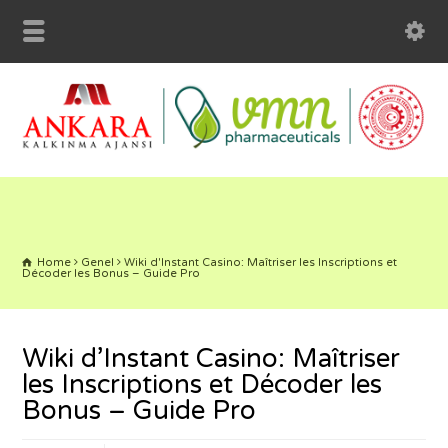
panel
panel
aketleri
Home
Genel
Wiki d'Instant Casino: Maîtriser les Inscriptions et
Décoder les Bonus – Guide Pro
panel
Wiki d’Instant Casino: Maîtriser
panel
les Inscriptions et Décoder les
panel
Bonus – Guide Pro
panel